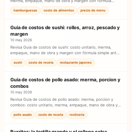
merma, empaque, mano de obra y margen con fórmula
simple antes de ajustar precios.
hamburguesas
costo de alimentos
precio de menu
Guia de costos de sushi: rollos, arroz, pescado y
margen
10 may 2026
Revisa Guia de costos de sushi: costo unitario, merma,
empaque, mano de obra y margen con fórmula simple antes
de ajustar precios.
sushi
costo de receta
restaurante japones
Guia de costos de pollo asado: merma, porcion y
combos
10 may 2026
Revisa Guia de costos de pollo asado: merma, porcion y
combos: costo unitario, merma, empaque, mano de obra y
margen con fórmula simple antes de ajustar precios.
pollo asado
costo de receta
rosticeria
Burritos: la tortilla grande y el relleno extra