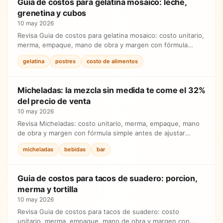
Guia de costos para gelatina mosaico: leche,
grenetina y cubos
10 may 2026
Revisa Guia de costos para gelatina mosaico: costo unitario,
merma, empaque, mano de obra y margen con fórmula
simple antes de ajustar precios.
gelatina
postres
costo de alimentos
Micheladas: la mezcla sin medida te come el 32%
del precio de venta
10 may 2026
Revisa Micheladas: costo unitario, merma, empaque, mano
de obra y margen con fórmula simple antes de ajustar
precios.
micheladas
bebidas
bar
Guia de costos para tacos de suadero: porcion,
merma y tortilla
10 may 2026
Revisa Guia de costos para tacos de suadero: costo
unitario, merma, empaque, mano de obra y margen con