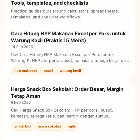
Tools, templates, and checklists
Practical guides built around calculators, spreadsheets,
templates, and checklist workflows.
Cara Hitung HPP Makanan Excel per Porsi untuk
Warung Kecil (Praktis 15 Menit)
14 Feb 2026
Cek Cara Hitung HPP Makanan Excel per Porsi untuk
Warung K: HPP per porsi, susut, kemasan, tenaga kerja, dan
margin dengan rumus sederhana sebelum ubah harga.
hpp makanan
excel
warung kecil
Harga Snack Box Sekolah: Order Besar, Margin
Tetap Aman
6 Feb 2026
Cek Harga Snack Box Sekolah: HPP per porsi, susut,
kemasan, tenaga kerja, dan margin dengan rumus
sederhana sebelum ubah harga.
snack box
acara sekolah
mpls