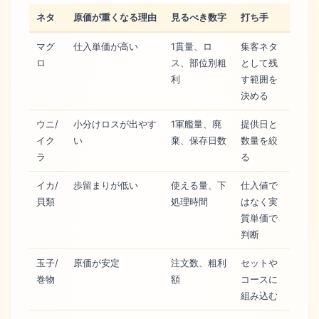
ネタ
原価が重くなる理由
見るべき数字
打ち手
マグ
仕入単価が高い
1貫量、ロ
集客ネタ
ロ
ス、部位別粗
として残
利
す範囲を
決める
ウニ/
小分けロスが出やす
1軍艦量、廃
提供日と
イク
い
棄、保存日数
数量を絞
ラ
る
イカ/
歩留まりが低い
使える量、下
仕入値で
貝類
処理時間
はなく実
質単価で
判断
玉子/
原価が安定
注文数、粗利
セットや
巻物
額
コースに
組み込む