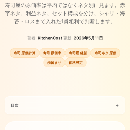
寿司屋の原価率は平均ではなくネタ別に見ます。赤
字ネタ、利益ネタ、セット構成を分け、シャリ・海
苔・ロスまで入れた1貫粗利で判断します。
著者
KitchenCost
·
更新
2026年5月11日
寿司 原価計算
寿司 原価率
寿司屋 経営
寿司ネタ 原価
歩留まり
価格設定
目次