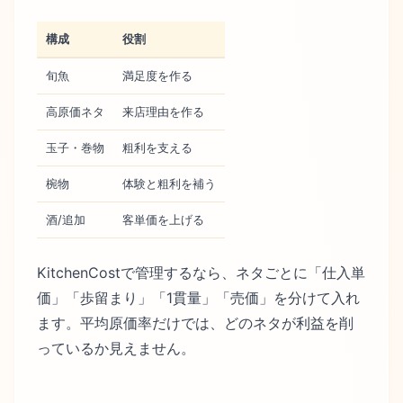
構成
役割
旬魚
満足度を作る
高原価ネタ
来店理由を作る
玉子・巻物
粗利を支える
椀物
体験と粗利を補う
酒/追加
客単価を上げる
KitchenCostで管理するなら、ネタごとに「仕入単
価」「歩留まり」「1貫量」「売価」を分けて入れ
ます。平均原価率だけでは、どのネタが利益を削
っているか見えません。