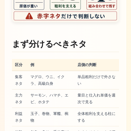
まず分けるべきネタ
区分
例
店側の判断
集客
マグロ、ウニ、イク
単品粗利だけで外さな
ネタ
ラ、高級白身
い
主力
サーモン、ハマチ、エ
量目と仕入れ単価を週
ネタ
ビ、ホタテ
次で見る
利益
玉子、巻物、軍艦、椀
全体粗利を支える柱に
ネタ
物
する