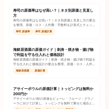
寿司の原価率はなぜ高い？｜ネタ別原価と見直し
方
寿司の原価率はなぜ高い？｜ネタ別原価と見直し方の要点
を整理。原価・ロス・人件費・手数料を計算式とチェック
リストで確認し、価格判断に使えます。
寿司 原価率
寿司 原価計算
海鮮居酒屋の原価ガイド｜刺身・焼き物・揚げ物
で利益を守る仕入れと価格設計
海鮮居酒屋の原価ガイド｜刺身・焼き物・揚げ物で利益を
守る仕入れと価格設計の要点を整理。原価・ロス・人件
費・手数料を計算式とチェックリストで確認し、価格判断
海鮮居酒屋
原価計算
に使えます。
アサイーボウルの原価計算｜トッピングは無料か
200円か
アサイーボウル1杯の原価をピューレ・フルーツ・グラノ
ーラに分けて計算し、トッピングを無料で乗せた場合と有
料オプションにした場合の原価率を比べます。記入用の原