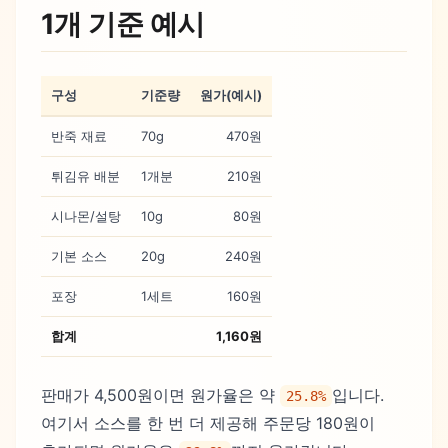
1개 기준 예시
구성
기준량
원가(예시)
반죽 재료
70g
470원
튀김유 배분
1개분
210원
시나몬/설탕
10g
80원
기본 소스
20g
240원
포장
1세트
160원
합계
1,160원
판매가 4,500원이면 원가율은 약
입니다.
25.8%
여기서 소스를 한 번 더 제공해 주문당 180원이