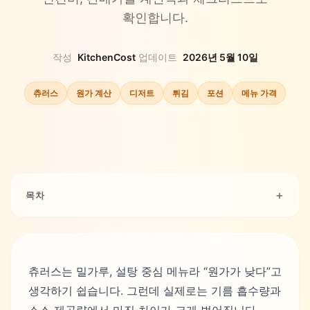
확인합니다.
작성
KitchenCost
·
업데이트
2026년 5월 10일
츄러스
원가 계산
디저트
튀김
포션
메뉴 가격
목차
츄러스는 밀가루, 설탕 중심 메뉴라 “원가가 낮다”고
생각하기 쉽습니다. 그런데 실제로는 기름 흡수량과