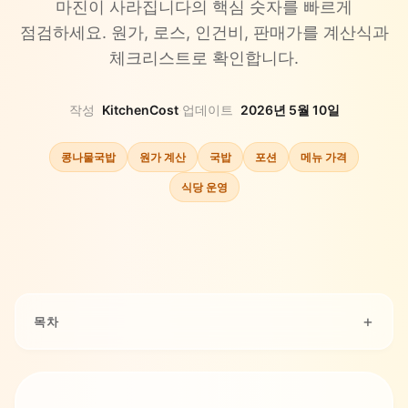
마진이 사라집니다의 핵심 숫자를 빠르게
점검하세요. 원가, 로스, 인건비, 판매가를 계산식과
체크리스트로 확인합니다.
작성
KitchenCost
·
업데이트
2026년 5월 10일
콩나물국밥
원가 계산
국밥
포션
메뉴 가격
식당 운영
목차