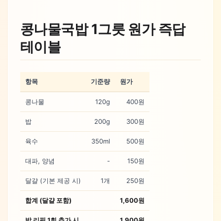
콩나물국밥 1그릇 원가 즉답
테이블
항목
기준량
원가
콩나물
120g
400원
밥
200g
300원
육수
350ml
500원
대파, 양념
-
150원
달걀 (기본 제공 시)
1개
250원
합계 (달걀 포함)
1,600원
밥 리필 1회 추가 시
1,900원