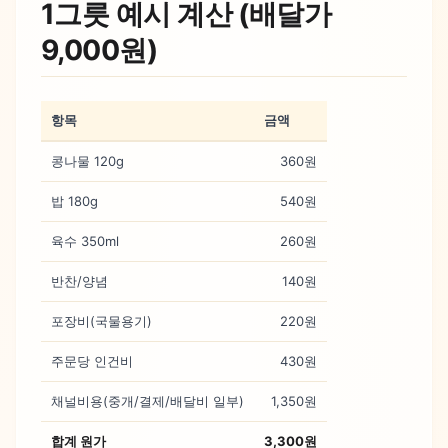
1그릇 예시 계산 (배달가
9,000원)
항목
금액
콩나물 120g
360원
밥 180g
540원
육수 350ml
260원
반찬/양념
140원
포장비(국물용기)
220원
주문당 인건비
430원
채널비용(중개/결제/배달비 일부)
1,350원
합계 원가
3,300원