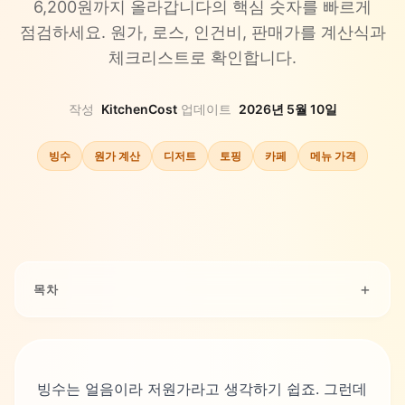
6,200원까지 올라갑니다의 핵심 숫자를 빠르게
점검하세요. 원가, 로스, 인건비, 판매가를 계산식과
체크리스트로 확인합니다.
작성
KitchenCost
·
업데이트
2026년 5월 10일
빙수
원가 계산
디저트
토핑
카페
메뉴 가격
목차
빙수는 얼음이라 저원가라고 생각하기 쉽죠. 그런데