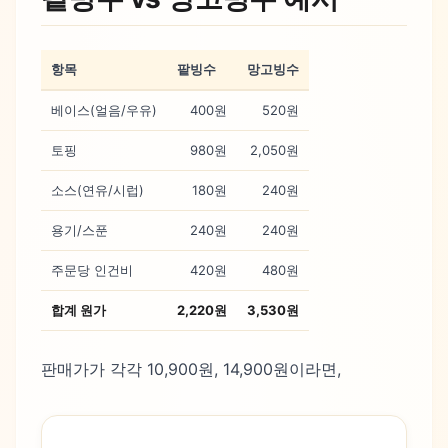
항목
팥빙수
망고빙수
베이스(얼음/우유)
400원
520원
토핑
980원
2,050원
소스(연유/시럽)
180원
240원
용기/스푼
240원
240원
주문당 인건비
420원
480원
합계 원가
2,220원
3,530원
판매가가 각각 10,900원, 14,900원이라면,