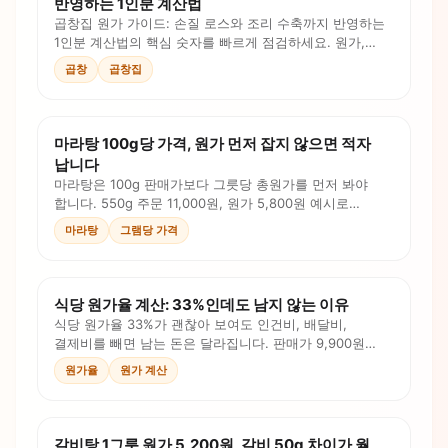
반영하는 1인분 계산법
곱창집 원가 가이드: 손질 로스와 조리 수축까지 반영하는
1인분 계산법의 핵심 숫자를 빠르게 점검하세요. 원가,
로스, 인건비, 판매가를 계산식과 체크리스트로
곱창
곱창집
확인합니다.
마라탕 100g당 가격, 원가 먼저 잡지 않으면 적자
납니다
마라탕은 100g 판매가보다 그릇당 총원가를 먼저 봐야
합니다. 550g 주문 11,000원, 원가 5,800원 예시로
재료군, 육수, 포장비, 채널비를 계산하세요.
마라탕
그램당 가격
식당 원가율 계산: 33%인데도 남지 않는 이유
식당 원가율 33%가 괜찮아 보여도 인건비, 배달비,
결제비를 빼면 남는 돈은 달라집니다. 판매가 9,900원
예시로 원가율과 프라임 코스트를 함께 계산하세요.
원가율
원가 계산
갈비탕 1그릇 원가 5,200원, 갈비 50g 차이가 월