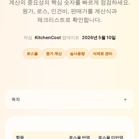
계산의 중요성의 핵심 숫자를 빠르게 점검하세요.
원가, 로스, 인건비, 판매가를 계산식과
체크리스트로 확인합니다.
작성
KitchenCost
·
업데이트
2026년 5월 10일
로스율
원가 계산
실사용량
식재료 관리
목차
항목
로스율 반영
로스율 미반영