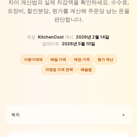
차이 계산법의 실제 차감액을 확인하세요. 수수료,
포장비, 할인분담, 원가를 계산해 주문당 남는 돈을
판단합니다.
작성
KitchenCost
·
게시
2026년 2월 14일
·
업데이트
2026년 5월 10일
이중가격제
배달 가격
매장 가격
원가 계산
자영업 가격 전략
배달앱
목차