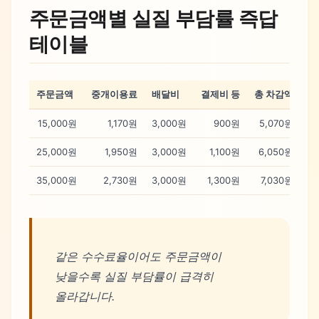
주문금액별 실질 부담률 즉답
테이블
주문금액
중개이용료
배달비
결제비 등
총 차감액
실
15,000원
1,170원
3,000원
900원
5,070원
25,000원
1,950원
3,000원
1,100원
6,050원
35,000원
2,730원
3,000원
1,300원
7,030원
같은 수수료율이어도 주문금액이
낮을수록 실질 부담률이 급격히
올라갑니다.