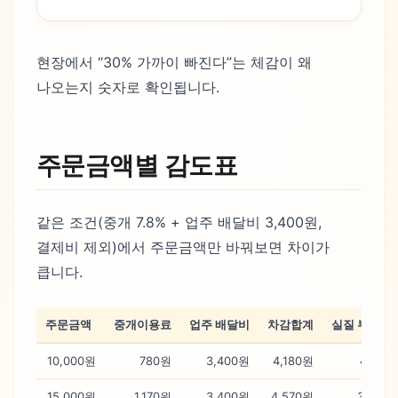
현장에서 “30% 가까이 빠진다”는 체감이 왜
나오는지 숫자로 확인됩니다.
주문금액별 감도표
같은 조건(중개 7.8% + 업주 배달비 3,400원,
결제비 제외)에서 주문금액만 바꿔보면 차이가
큽니다.
주문금액
중개이용료
업주 배달비
차감합계
실질 부담률
10,000원
780원
3,400원
4,180원
41.8%
15,000원
1,170원
3,400원
4,570원
30.5%