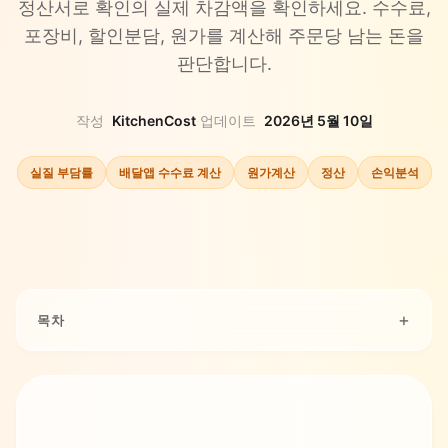
정산서로 확인의 실제 차감액을 확인하세요. 수수료,
포장비, 할인분담, 원가를 계산해 주문당 남는 돈을
판단합니다.
작성
KitchenCost
·
업데이트
2026년 5월 10일
실질 부담률
배달앱 수수료 계산
원가계산
정산
손익분석
목차