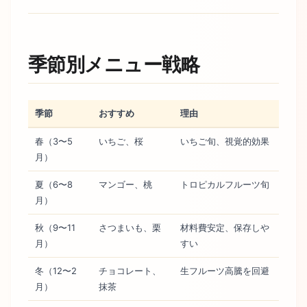
季節別メニュー戦略
季節
おすすめ
理由
春（3〜5
いちご、桜
いちご旬、視覚的効果
月）
夏（6〜8
マンゴー、桃
トロピカルフルーツ旬
月）
秋（9〜11
さつまいも、栗
材料費安定、保存しや
月）
すい
冬（12〜2
チョコレート、
生フルーツ高騰を回避
月）
抹茶