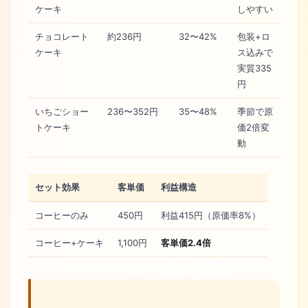
ケーキ
しやすい
チョコレート
約236円
32〜42%
包装+ロ
ケーキ
ス込みで
実質335
円
いちごショー
236〜352円
35〜48%
季節で原
トケーキ
価2倍変
動
セット効果
客単価
利益構造
コーヒーのみ
450円
利益415円（原価率8%）
コーヒー+ケーキ
1,100円
客単価2.4倍