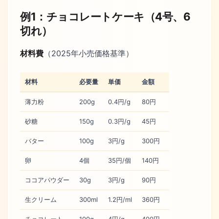
例1：チョコレートケーキ（4号、6
切れ）
材料費
（2025年小売価格基準）
材料
必要量
単価
金額
薄力粉
200g
0.4円/g
80円
砂糖
150g
0.3円/g
45円
バター
100g
3円/g
300円
卵
4個
35円/個
140円
ココアパウダー
30g
3円/g
90円
生クリーム
300ml
1.2円/ml
360円