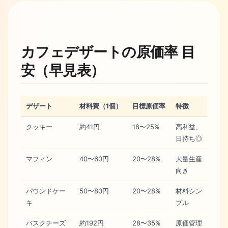
カフェデザートの原価率 目
安（早見表）
デザート
材料費（1個）
目標原価率
特徴
クッキー
約41円
18〜25%
高利益、
日持ち◎
マフィン
40〜60円
20〜28%
大量生産
向き
パウンドケー
50〜80円
20〜28%
材料シン
キ
プル
バスクチーズ
約192円
28〜35%
原価管理