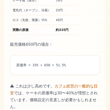
ケーキ箱（按分）
15円
電気代（オーブン、冷蔵）
20円
ロス（失敗、廃棄）15%
45円
実際の原価
約335円
販売価格650円の場合：
原価率 = 335 ÷ 650 = 51.5%
⚠️ これは少し高めです。
カフェ経営の一般的な目
安
では、ケーキの原価率は30〜40%が理想とされ
ています。価格設定の見直しが必要かもしれませ
ん。