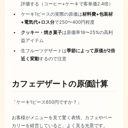
評価する（コーヒー+ケーキで客単価2.4倍）
ケーキ1ピースの実際の原価は
材料費+包装材
+電気代+ロス分
で250〜400円程度
クッキー・焼き菓子
は原価率18〜25%の高利
益アイテム
生フルーツデザートは
季節によって原価が2倍
近く変動
するので注意
カフェデザートの原価計算
「ケーキ1ピース650円ですか？」
お客様がメニューを見て驚く表情。カフェやベー
カリーを経営していると、よく見る光景です。