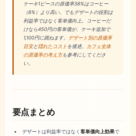
ケーキ1ピースの原価率38%はコーヒー
（8%）より高い。でもデザートの役割は
利益率ではなく客単価向上。コーヒーだ
けなら450円の客単価が、ケーキ追加で
1,100円に跳ねます。
デザート別の原価率
目安
と
隠れたコスト
を後述。
カフェ全体
の原価率の考え方
も参考にしてくださ
い。
要点まとめ
デザートは利益率ではなく
客単価向上効果
で