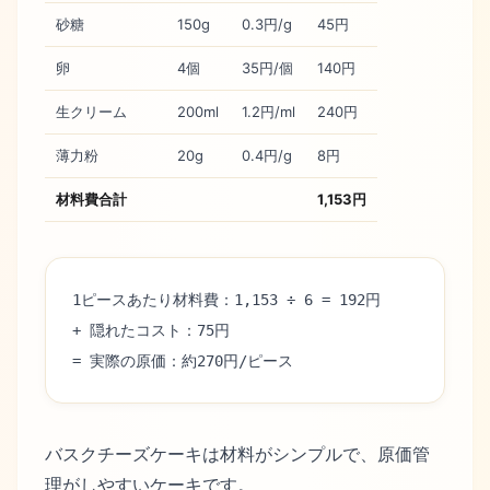
砂糖
150g
0.3円/g
45円
卵
4個
35円/個
140円
生クリーム
200ml
1.2円/ml
240円
薄力粉
20g
0.4円/g
8円
材料費合計
1,153円
1ピースあたり材料費：1,153 ÷ 6 = 192円
+ 隠れたコスト：75円
= 実際の原価：約270円/ピース
バスクチーズケーキは材料がシンプルで、原価管
理がしやすいケーキです。