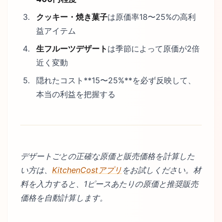
クッキー・焼き菓子
は原価率18〜25%の高利
益アイテム
生フルーツデザート
は季節によって原価が2倍
近く変動
隠れたコスト**15〜25%**を必ず反映して、
本当の利益を把握する
デザートごとの正確な原価と販売価格を計算した
い方は、
KitchenCostアプリ
をお試しください。材
料を入力すると、1ピースあたりの原価と推奨販売
価格を自動計算します。