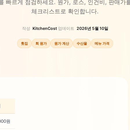
를 빠르게 점검하세요. 원가, 로스, 인건비, 판매가
체크리스트로 확인합니다.
작성
KitchenCost
·
업데이트
2026년 5월 10일
횟집
회 원가
원가 계산
수산물
메뉴 가격
액
000원