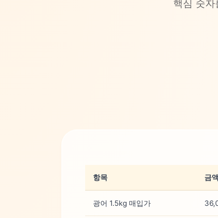
핵심 숫자
항목
금
광어 1.5kg 매입가
36,