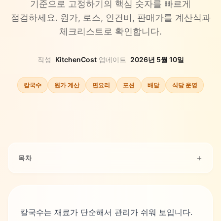
기준으로 고정하기의 핵심 숫자를 빠르게
점검하세요. 원가, 로스, 인건비, 판매가를 계산식과
체크리스트로 확인합니다.
작성
KitchenCost
·
업데이트
2026년 5월 10일
칼국수
원가 계산
면요리
포션
배달
식당 운영
목차
칼국수는 재료가 단순해서 관리가 쉬워 보입니다.