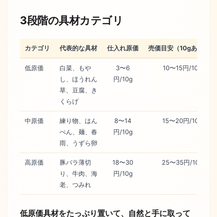
3段階の具材カテゴリ
カテゴリ
代表的な具材
仕入れ原価
売価目安（10gあたり）
低原価
白菜、もや
3〜6
10〜15円/10g
し、ほうれん
円/10g
草、豆腐、き
くらげ
中原価
練り物、はん
8〜14
15〜20円/10g
ぺん、麺、春
円/10g
雨、うずら卵
高原価
豚バラ薄切
18〜30
25〜35円/10g
り、牛肉、海
円/10g
老、つみれ
低原価具材をたっぷり置いて、自然と手に取って