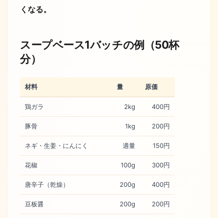
くなる。
スープベース1バッチの例（50杯
分）
材料
量
原価
鶏ガラ
2kg
400円
豚骨
1kg
200円
ネギ・生姜・にんにく
適量
150円
花椒
100g
300円
唐辛子（乾燥）
200g
400円
豆板醤
200g
200円