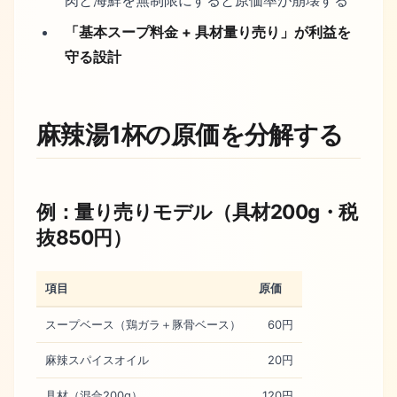
「基本スープ料金 + 具材量り売り」が利益を
守る設計
麻辣湯1杯の原価を分解する
例：量り売りモデル（具材200g・税
抜850円）
項目
原価
スープベース（鶏ガラ＋豚骨ベース）
60円
麻辣スパイスオイル
20円
具材（混合200g）
120円