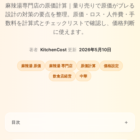
麻辣湯専門店の原価計算｜量り売りで原価がブレる
設計の対策の要点を整理。原価・ロス・人件費・手
数料を計算式とチェックリストで確認し、価格判断
に使えます。
著者
KitchenCost
·
更新
2026年5月10日
麻辣湯 原価
麻辣湯 専門店
原価計算
価格設定
飲食店経営
中華
目次