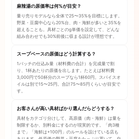
麻辣湯の原価率は何%が目安？
量り売りモデルなら全体で25〜35%を目標にします。
野菜・豆腐中心なら20%台、肉・海鮮が多いと35%を
超えることも。具材ごとのg単価を設定して、どんな
組み合わせでも30%前後に収まる設計が理想です。
スープベースの原価はどう計算する？
1バッチの仕込み量（材料費の合計）を完成量で割
り、1杯あたりの原価を出します。たとえば材料費
3,000円で50杯分のスープなら1杯60円。スパイスオ
イルは別で15〜25円。合計75〜85円くらいが目安で
す。
お客さんが高い具材ばかり選んだらどうする？
具材をカテゴリ分けして、高原価（肉・海鮮）は量を
制限するか、別料金にするのが現実的です。「肉3種
まで」「海鮮は+100円」のルールを設けている店も
あります。低原価の野菜・豆腐をたっぷり置いて、自