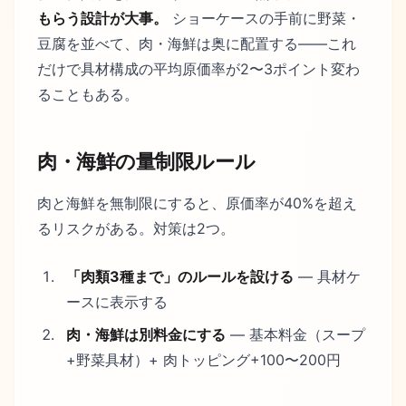
もらう設計が大事。
ショーケースの手前に野菜・
豆腐を並べて、肉・海鮮は奥に配置する——これ
だけで具材構成の平均原価率が2〜3ポイント変わ
ることもある。
肉・海鮮の量制限ルール
肉と海鮮を無制限にすると、原価率が40%を超え
るリスクがある。対策は2つ。
「肉類3種まで」のルールを設ける
— 具材ケ
ースに表示する
肉・海鮮は別料金にする
— 基本料金（スープ
+野菜具材）+ 肉トッピング+100〜200円