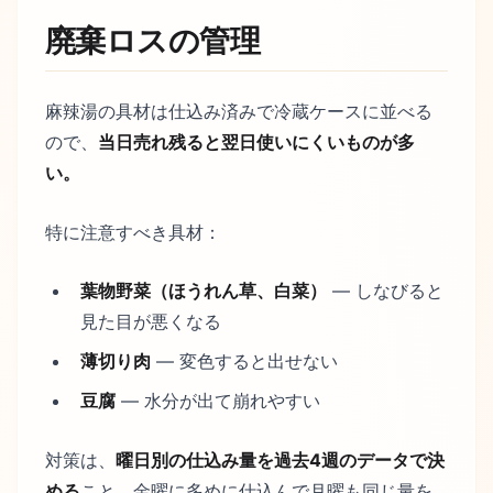
廃棄ロスの管理
麻辣湯の具材は仕込み済みで冷蔵ケースに並べる
ので、
当日売れ残ると翌日使いにくいものが多
い。
特に注意すべき具材：
葉物野菜（ほうれん草、白菜）
— しなびると
見た目が悪くなる
薄切り肉
— 変色すると出せない
豆腐
— 水分が出て崩れやすい
対策は、
曜日別の仕込み量を過去4週のデータで決
める
こと。金曜に多めに仕込んで月曜も同じ量を