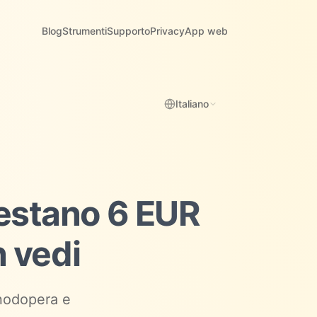
Blog
Strumenti
Supporto
Privacy
App web
Italiano
restano 6 EUR
n vedi
anodopera e