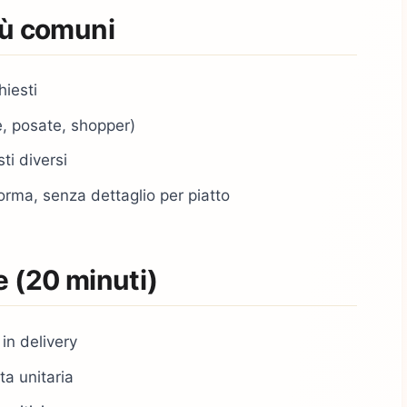
iù comuni
hiesti
e, posate, shopper)
ti diversi
orma, senza dettaglio per piatto
e (20 minuti)
 in delivery
ta unitaria