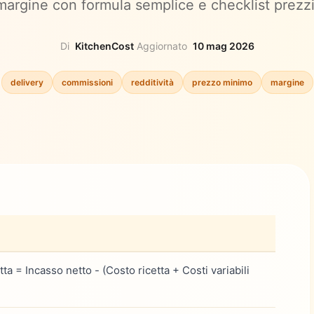
margine con formula semplice e checklist prezzi
Di
KitchenCost
·
Aggiornato
10 mag 2026
delivery
commissioni
redditività
prezzo minimo
margine
ta = Incasso netto - (Costo ricetta + Costi variabili