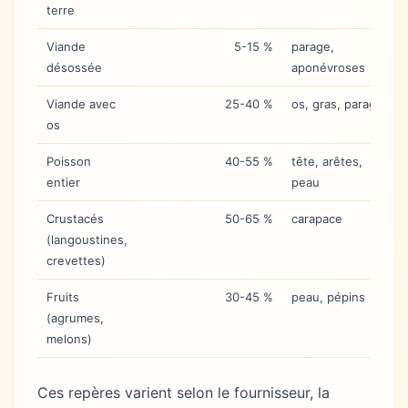
terre
Viande
5-15 %
parage,
désossée
aponévroses
Viande avec
25-40 %
os, gras, parage
os
Poisson
40-55 %
tête, arêtes,
entier
peau
Crustacés
50-65 %
carapace
(langoustines,
crevettes)
Fruits
30-45 %
peau, pépins
(agrumes,
melons)
Ces repères varient selon le fournisseur, la