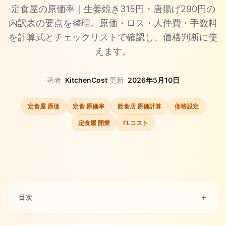
定食屋の原価率｜生姜焼き315円・唐揚げ290円の
内訳表の要点を整理。原価・ロス・人件費・手数料
を計算式とチェックリストで確認し、価格判断に使
えます。
著者
KitchenCost
·
更新
2026年5月10日
定食屋 原価
定食 原価率
飲食店 原価計算
価格設定
定食屋 開業
FLコスト
目次