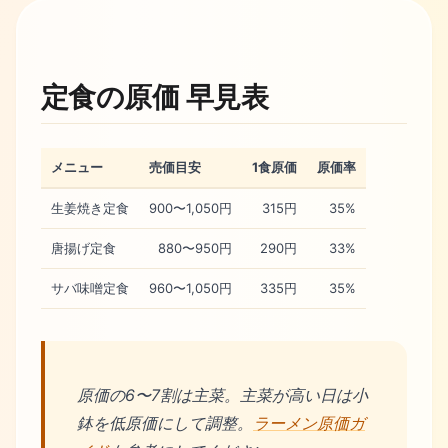
定食の原価 早見表
メニュー
売価目安
1食原価
原価率
生姜焼き定食
900〜1,050円
315円
35%
唐揚げ定食
880〜950円
290円
33%
サバ味噌定食
960〜1,050円
335円
35%
原価の6〜7割は主菜。主菜が高い日は小
鉢を低原価にして調整。
ラーメン原価ガ