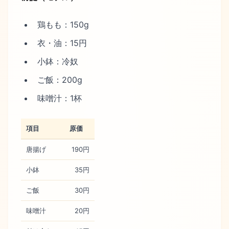
鶏もも：150g
衣・油：15円
小鉢：冷奴
ご飯：200g
味噌汁：1杯
項目
原価
唐揚げ
190円
小鉢
35円
ご飯
30円
味噌汁
20円