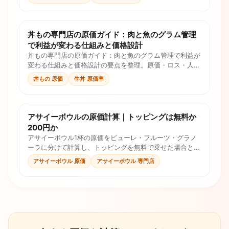
丼もの専門店の原価ガイド：肉と魚のグラム管理
で利益が変わる仕組みと価格設計
丼もの専門店の原価ガイド：肉と魚のグラム管理で利益が
変わる仕組みと価格設計の要点を整理。原価・ロス・人件
費・手数料を計算式とチェックリストで確認し、価格判断
丼もの 原価
牛丼 原価率
に使えます。
アサイーボウルの原価計算｜トッピングは無料か
200円か
アサイーボウル1杯の原価をピューレ・フルーツ・グラノ
ーラに分けて計算し、トッピングを無料で乗せた場合と有
料オプションにした場合の原価率を比べます。記入用の原
アサイーボウル 原価
アサイーボウル 専門店
価表とテイクアウトの税率差つき。