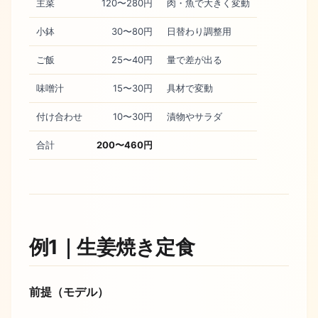
主菜
120〜280円
肉・魚で大きく変動
小鉢
30〜80円
日替わり調整用
ご飯
25〜40円
量で差が出る
味噌汁
15〜30円
具材で変動
付け合わせ
10〜30円
漬物やサラダ
合計
200〜460円
例1｜生姜焼き定食
前提（モデル）