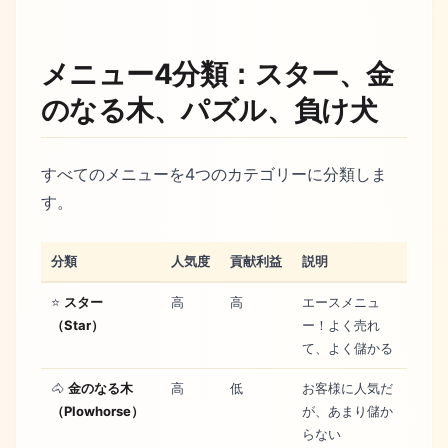
メニュー4分類：スター、金
のなる木、パズル、負け犬
すべてのメニューを4つのカテゴリーに分類しま
す。
分類
人気度
貢献利益
説明
⭐
スター
高
高
エースメニュ
（Star）
ー！よく売れ
て、よく儲かる
🐴
金のなる木
高
低
お客様に人気だ
（Plowhorse）
が、あまり儲か
らない