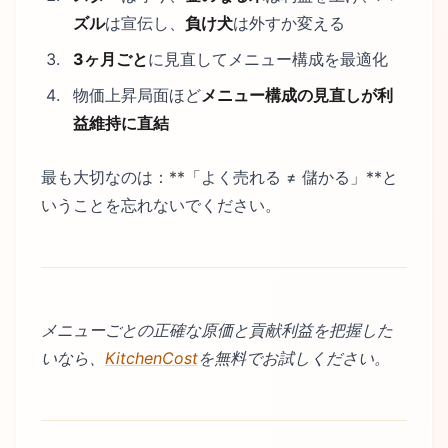
ズル
は宣伝し、
負け犬
は外すか変える
3ヶ月ごと
に見直してメニュー構成を最適化
物価上昇局面ほど
メニュー構成の見直しが利
益維持に直結
最も大切なのは：**「よく売れる ≠ 儲かる」**と
いうことを忘れないでください。
メニューごとの正確な原価と貢献利益を把握した
いなら、
KitchenCost
を無料でお試しください。