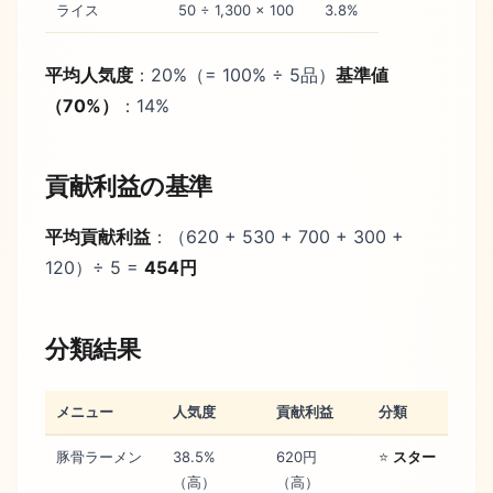
ライス
50 ÷ 1,300 × 100
3.8%
平均人気度
：20%（= 100% ÷ 5品）
基準値
（70%）
：14%
貢献利益の基準
平均貢献利益
：（620 + 530 + 700 + 300 +
120）÷ 5 =
454円
分類結果
メニュー
人気度
貢献利益
分類
豚骨ラーメン
38.5%
620円
⭐
スター
（高）
（高）