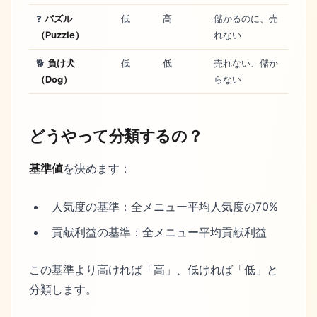
❓
パズル
低
高
儲かるのに、売
（Puzzle）
れない
🐕
負け犬
低
低
売れない、儲か
（Dog）
らない
どうやって分類するの？
基準値
を決めます：
人気度の基準：全メニュー平均人気度の70%
貢献利益の基準：全メニュー平均貢献利益
この基準より高ければ「高」、低ければ「低」と
分類します。