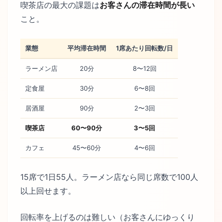
喫茶店の最大の課題は
お客さんの滞在時間が長い
こと。
業態
平均滞在時間
1席あたり回転数/日
ラーメン店
20分
8〜12回
定食屋
30分
6〜8回
居酒屋
90分
2〜3回
喫茶店
60〜90分
3〜5回
カフェ
45〜60分
4〜6回
15席で1日55人。ラーメン店なら同じ席数で100人
以上回せます。
回転率を上げるのは難しい（お客さんにゆっくり