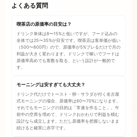
よくある質問
喫茶店の原価率の目安は？
ドリンク単体は8〜15%と低いですが、フード込みの
全体では25〜35%が目安です。喫茶店は客単価が低い
（500〜800円）ので、原価率が5%ブレるだけで月の
利益が大きく変わります。ドリンクで稼いでフードは
原価率高めでも客数を取る、という設計が一般的で
す。
モーニングは安すぎても大丈夫？
ドリンク代だけでトースト・卵・サラダが付く名古屋
式モーニングの場合、原価率は60〜70%になります。
それでもモーニングの目的は「常連を作ること」。午
前中の空席を埋めて、ドリンクおかわりで利益を積む
設計なら成立します。ただし原価率を把握しないまま
続けると確実に赤字です。