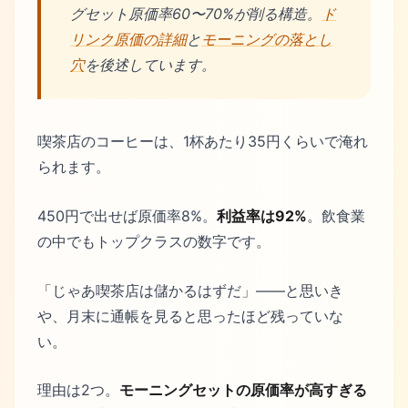
グセット原価率60〜70%が削る構造。
ド
リンク原価の詳細
と
モーニングの落とし
穴
を後述しています。
喫茶店のコーヒーは、1杯あたり35円くらいで淹れ
られます。
450円で出せば原価率8%。
利益率は92%
。飲食業
の中でもトップクラスの数字です。
「じゃあ喫茶店は儲かるはずだ」——と思いき
や、月末に通帳を見ると思ったほど残っていな
い。
理由は2つ。
モーニングセットの原価率が高すぎる