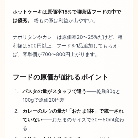
ホットケーキは原価率15%で喫茶店フードの中で
は優秀。
粉もの系は利益が出やすい。
ナポリタンやカレーは原価率20〜25%だけど、粗
利額は500円以上。フードを1品追加してもらえ
ば、客単価が700〜800円上がります。
フードの原価が崩れるポイント
パスタの量がスタッフで違う
——乾麺80gと
100gで原価20円差
カレーのルウの量が「おたま1杯」で統一され
ていない
——おたまのサイズで30〜50ml変わ
る