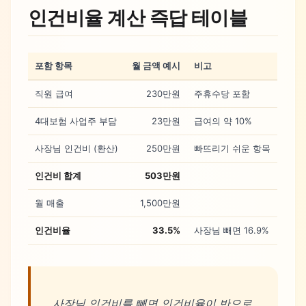
인건비율 계산 즉답 테이블
포함 항목
월 금액 예시
비고
직원 급여
230만원
주휴수당 포함
4대보험 사업주 부담
23만원
급여의 약 10%
사장님 인건비 (환산)
250만원
빠뜨리기 쉬운 항목
인건비 합계
503만원
월 매출
1,500만원
인건비율
33.5%
사장님 빼면 16.9%
사장님 인건비를 빼면 인건비율이 반으로