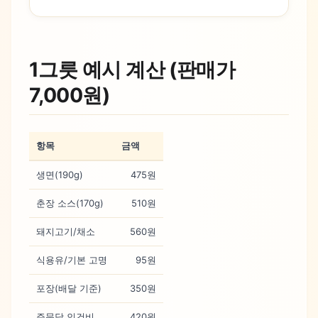
1그릇 예시 계산 (판매가
7,000원)
항목
금액
생면(190g)
475원
춘장 소스(170g)
510원
돼지고기/채소
560원
식용유/기본 고명
95원
포장(배달 기준)
350원
주문당 인건비
420원