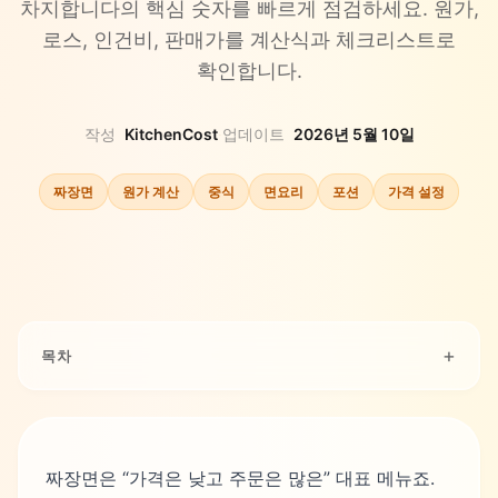
차지합니다의 핵심 숫자를 빠르게 점검하세요. 원가,
로스, 인건비, 판매가를 계산식과 체크리스트로
확인합니다.
작성
KitchenCost
·
업데이트
2026년 5월 10일
짜장면
원가 계산
중식
면요리
포션
가격 설정
목차
짜장면은 “가격은 낮고 주문은 많은” 대표 메뉴죠.