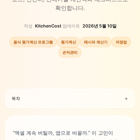
확인합니다.
작성
KitchenCost
·
업데이트
2026년 5월 10일
음식 원가계산 프로그램
원가계산
레시피 계산기
자영업
손익관리
목차
“엑셀 계속 버틸까, 앱으로 바꿀까.” 이 고민이