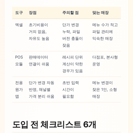
도구
장점
주의할 점
맞는 매장
엑셀
초기비용이
단가 변경
메뉴 수가 적고
거의 없음,
누락, 파일
파일 관리에
자유도 높음
버전 충돌이
익숙한 매장
잦음
POS
판매데이터
레시피 단위
다점포, 본사형
모듈
연결이 쉬움
계산이 약한
운영
경우가 있음
전용
단가 변경 자동
초반 입력
메뉴 변경이
원가
반영, 채널별
시간이
잦은 1인, 소형
앱
가격 분리 쉬움
필요함
매장
도입 전 체크리스트 6개