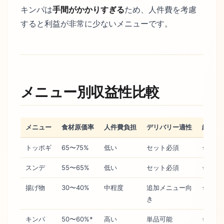
キンパは
手間がかかりすぎる
ため、人件費を考慮
すると利益が非常に少ないメニューです。
メニュー別収益性比較
メニュー
食材原価率
人件費負担
デリバリー適性
総合評
トッポギ
65〜75%
低い
セット必須
⭐⭐
スンデ
55〜65%
低い
セット必須
⭐⭐
揚げ物
30〜40%
中程度
追加メニュー向
⭐⭐⭐
き
キンパ
50〜60%*
高い
単品可能
⭐