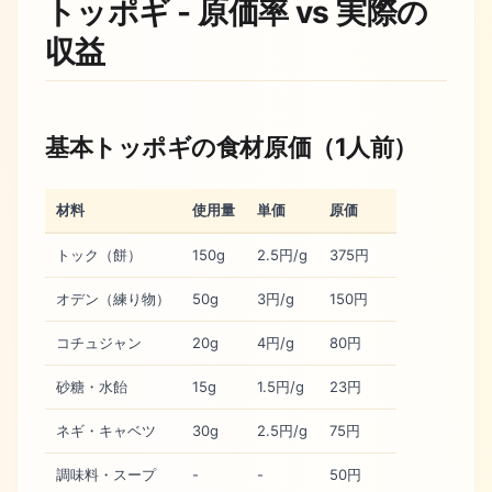
トッポギ - 原価率 vs 実際の
収益
基本トッポギの食材原価（1人前）
材料
使用量
単価
原価
トック（餅）
150g
2.5円/g
375円
オデン（練り物）
50g
3円/g
150円
コチュジャン
20g
4円/g
80円
砂糖・水飴
15g
1.5円/g
23円
ネギ・キャベツ
30g
2.5円/g
75円
調味料・スープ
-
-
50円