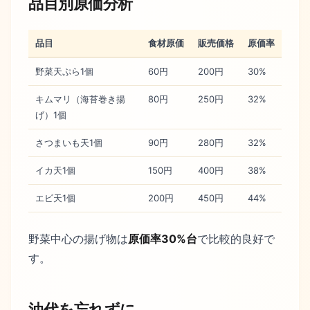
品目別原価分析
品目
食材原価
販売価格
原価率
野菜天ぷら1個
60円
200円
30%
キムマリ（海苔巻き揚
80円
250円
32%
げ）1個
さつまいも天1個
90円
280円
32%
イカ天1個
150円
400円
38%
エビ天1個
200円
450円
44%
野菜中心の揚げ物は
原価率30%台
で比較的良好で
す。
油代を忘れずに