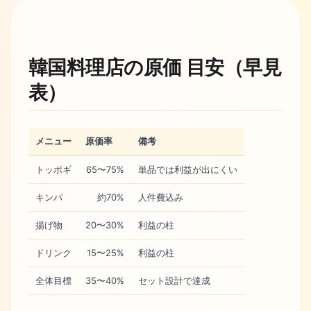
韓国料理店の原価 目安（早見
表）
メニュー
原価率
備考
トッポギ
65〜75%
単品では利益が出にくい
キンパ
約70%
人件費込み
揚げ物
20〜30%
利益の柱
ドリンク
15〜25%
利益の柱
全体目標
35〜40%
セット設計で達成