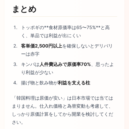
まとめ
トッポギの**食材原価率は65〜75%**と高
く、単品では利益が出にくい
客単価2,500円以上
を確保しないとデリバリ
ーは赤字
キンパは
人件費込みで原価率70%
、思ったよ
り利益が少ない
揚げ物と飲み物が
利益を支える柱
「韓国料理は原価が安い」は日本市場では当ては
まりません。仕入れ価格と為替変動も考慮して、
しっかり原価計算をしてから開業を検討してくだ
さい。