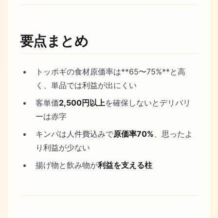
要点まとめ
トッポギの食材原価率は**65〜75%**と高
く、単品では利益が出にくい
客単価
2,500円以上
を確保しないとデリバリ
ーは赤字
キンパは人件費込みで
原価率70%
、思ったよ
り利益が少ない
揚げ物と飲み物が
利益を支える柱