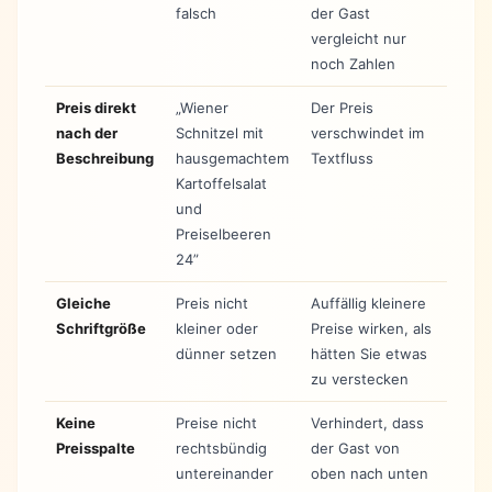
falsch
der Gast
vergleicht nur
noch Zahlen
Preis direkt
„Wiener
Der Preis
nach der
Schnitzel mit
verschwindet im
Beschreibung
hausgemachtem
Textfluss
Kartoffelsalat
und
Preiselbeeren
24”
Gleiche
Preis nicht
Auffällig kleinere
Schriftgröße
kleiner oder
Preise wirken, als
dünner setzen
hätten Sie etwas
zu verstecken
Keine
Preise nicht
Verhindert, dass
Preisspalte
rechtsbündig
der Gast von
untereinander
oben nach unten