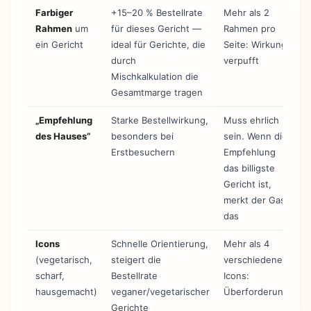
Farbiger
+15–20 % Bestellrate
Mehr als 2
Rahmen
um
für dieses Gericht —
Rahmen pro
ein Gericht
ideal für Gerichte, die
Seite: Wirkung
durch
verpufft
Mischkalkulation die
Gesamtmarge tragen
„Empfehlung
Starke Bestellwirkung,
Muss ehrlich
des Hauses”
besonders bei
sein. Wenn die
Erstbesuchern
Empfehlung
das billigste
Gericht ist,
merkt der Gast
das
Icons
Schnelle Orientierung,
Mehr als 4
(vegetarisch,
steigert die
verschiedene
scharf,
Bestellrate
Icons:
hausgemacht)
veganer/vegetarischer
Überforderung
Gerichte