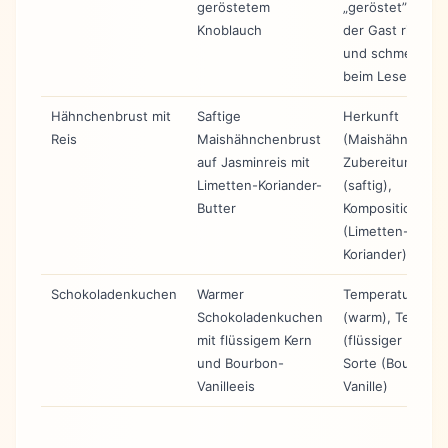
geröstetem
„geröstet” —
Knoblauch
der Gast riecht
und schmeckt
beim Lesen
Hähnchenbrust mit
Saftige
Herkunft
Reis
Maishähnchenbrust
(Maishähnchen),
auf Jasminreis mit
Zubereitungsart
Limetten-Koriander-
(saftig),
Butter
Komposition
(Limetten-
Koriander)
Schokoladenkuchen
Warmer
Temperatur
Schokoladenkuchen
(warm), Textur
mit flüssigem Kern
(flüssiger Kern),
und Bourbon-
Sorte (Bourbon-
Vanilleeis
Vanille)