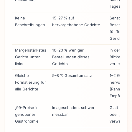
Tagesangeb
Keine
15–27 % auf
Sensorisch
Beschreibungen
hervorgehobene Gerichte
Beschreibu
für Top-5-
Gerichte
Margenstärkstes
10–20 % weniger
In den
Gericht unten
Bestellungen dieses
Blickverlauf
links
Gerichts
verschiebe
Gleiche
5–8 % Gesamtumsatz
1–2 Gericht
Formatierung für
hervorhebe
alle Gerichte
(Rahmen,
Empfehlung
,99-Preise in
Imageschaden, schwer
Glatte Preis
gehobener
messbar
oder ,50
Gastronomie
verwenden