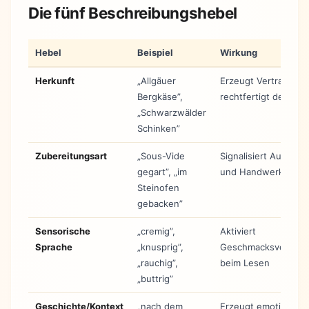
Die fünf Beschreibungshebel
Hebel
Beispiel
Wirkung
Herkunft
„Allgäuer
Erzeugt Vertrauen 
Bergkäse”,
rechtfertigt den Prei
„Schwarzwälder
Schinken”
Zubereitungsart
„Sous-Vide
Signalisiert Aufwand
gegart”, „im
und Handwerk
Steinofen
gebacken”
Sensorische
„cremig”,
Aktiviert
Sprache
„knusprig”,
Geschmacksvorstell
„rauchig”,
beim Lesen
„buttrig”
Geschichte/Kontext
„nach dem
Erzeugt emotionale