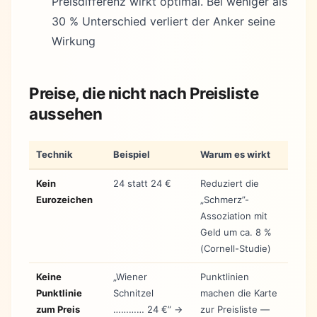
Preisdifferenz wirkt optimal. Bei weniger als
30 % Unterschied verliert der Anker seine
Wirkung
Preise, die nicht nach Preisliste
aussehen
Technik
Beispiel
Warum es wirkt
Kein
24 statt 24 €
Reduziert die
Eurozeichen
„Schmerz”-
Assoziation mit
Geld um ca. 8 %
(Cornell-Studie)
Keine
„Wiener
Punktlinien
Punktlinie
Schnitzel
machen die Karte
zum Preis
………… 24 €” →
zur Preisliste —