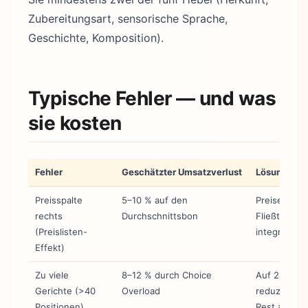
Zubereitungsart, sensorische Sprache,
Geschichte, Komposition).
Typische Fehler — und was
sie kosten
Fehler
Geschätzter Umsatzverlust
Lösung
Preisspalte
5–10 % auf den
Preise in de
rechts
Durchschnittsbon
Fließtext
(Preislisten-
integrieren
Effekt)
Zu viele
8–12 % durch Choice
Auf 28–35
Gerichte (>40
Overload
reduzieren,
Positionen)
Rest als