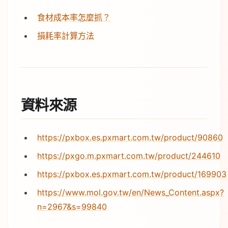
食材成本率怎麼抓？
損耗率計算方法
資料來源
https://pxbox.es.pxmart.com.tw/product/90860
https://pxgo.m.pxmart.com.tw/product/244610
https://pxbox.es.pxmart.com.tw/product/169903
https://www.mol.gov.tw/en/News_Content.aspx?
n=2967&s=99840