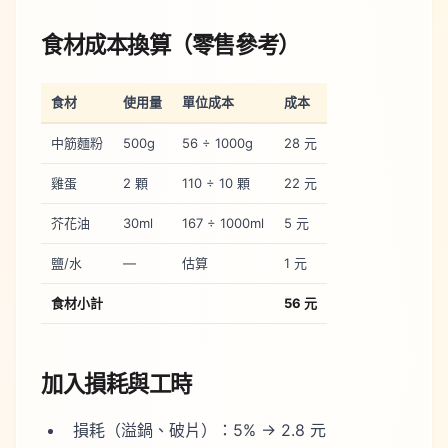
食材成本換算（零售參考）
食材
使用量
單位成本
成本
中筋麵粉
500g
56 ÷ 1000g
28 元
雞蛋
2 顆
110 ÷ 10 顆
22 元
芥花油
30ml
167 ÷ 1000ml
5 元
鹽/水
—
估算
1 元
食材小計
56 元
加入損耗與工時
損耗（溢鍋、破片）：5% → 2.8 元