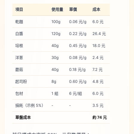
項目
使用量
單價
成本
乾麵
100g
0.06 元/g
6.0 元
白醬
120g
0.22 元/g
26.4 元
培根
40g
0.45 元/g
18.0 元
洋蔥
30g
0.08 元/g
2.4 元
蘑菇
40g
0.18 元/g
7.2 元
起司粉
8g
0.60 元/g
4.8 元
包材
1 組
6 元/組
6.0 元
損耗（示例 5%）
-
-
3.5 元
單盤成本
約 74 元