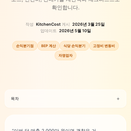
확인합니다.
작성
KitchenCost
·
게시
2026년 3월 25일
·
업데이트
2026년 5월 10일
손익분기점
BEP 계산
식당 손익분기
고정비 변동비
자영업자
목차
“이번 달 매출 2,000만 원이면 괜찮은 거