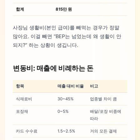
합계
815만 원
사장님 생활비(본인 급여)를 빼먹는 경우가 정말
많아요. 이걸 빼면 “BEP는 넘었는데 왜 생활이 안
되지?” 하는 상황이 생깁니다.
변동비: 매출에 비례하는 돈
항목
매출 대비 비율
비고
식재료비
30~45%
업종별 차이 큼
포장재
0~5%
배달/포장 비중에
따라
카드 수수료
1.5~2.5%
거의 모든 결제