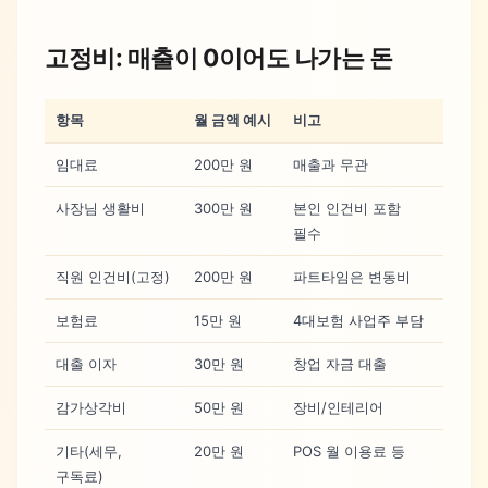
고정비: 매출이 0이어도 나가는 돈
항목
월 금액 예시
비고
임대료
200만 원
매출과 무관
사장님 생활비
300만 원
본인 인건비 포함
필수
직원 인건비(고정)
200만 원
파트타임은 변동비
보험료
15만 원
4대보험 사업주 부담
대출 이자
30만 원
창업 자금 대출
감가상각비
50만 원
장비/인테리어
기타(세무,
20만 원
POS 월 이용료 등
구독료)