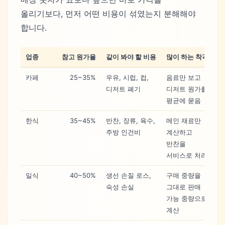
올리기보다, 먼저 어떤 비용이 섞였는지 분해해야
합니다.
업종
참고 원가율
같이 봐야 할 비용
많이 하는 착각
카페
25~35%
우유, 시럽, 컵,
음료만 보고
디저트 폐기
디저트 원가를
평균에 묻음
한식
35~45%
반찬, 장류, 육수,
메인 재료만
주방 인건비
계산하고
반찬을
서비스로 처리
일식
40~50%
생선 손질 로스,
구매 중량을
숙성 손실
그대로 판매
가능 중량으로
계산