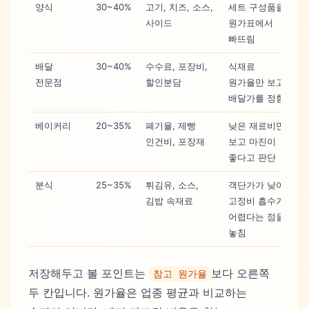
양식
30~40%
고기, 치즈, 소스,
세트 구성품을
사이드
원가표에서
빠뜨림
배달
30~40%
수수료, 포장비,
식재료
전문점
할인분담
원가율만 보고
배달가를 정함
베이커리
20~35%
폐기율, 제빵
낮은 재료비만
인건비, 포장재
보고 마진이
좋다고 판단
분식
25~35%
튀김유, 소스,
객단가가 낮아
김밥 속재료
고정비 흡수가
어렵다는 점을
놓침
저장해두고 볼 포인트는
보다 오른쪽
참고 원가율
두 칸입니다. 원가율은 업종 평균과 비교하는