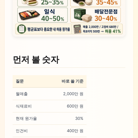
먼저 볼 숫자
질문
바로 쓸 기준
월매출
2,000만 원
식재료비
600만 원
현재 원가율
30%
인건비
400만 원