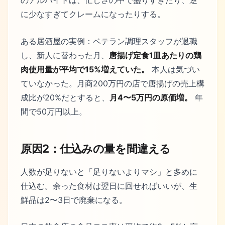
のアルバイトは、忙しさの中で盛りすぎたり、逆
に少なすぎてクレームになったりする。
ある居酒屋の実例：ベテラン調理スタッフが退職
し、新人に替わった月、
唐揚げ定食1皿あたりの鶏
肉使用量が平均で15%増えていた。
本人は気づい
ていなかった。月商200万円の店で唐揚げの売上構
成比が20%だとすると、
月4〜5万円の原価増。
年
間で50万円以上。
原因2：仕込みの量を間違える
人数が足りないと「足りないよりマシ」と多めに
仕込む。余った食材は翌日に回せればいいが、生
鮮品は2〜3日で廃棄になる。