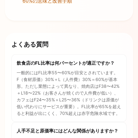
60%の意味と改善手順
よくある質問
飲食店のFL比率は何パーセントが適正ですか？
一般的にはFL比率55〜60%が目安とされています。
F（食材原価）30%＋L（人件費）30%＝60%が基本
形。ただし業態によって異なり、焼肉店はF38〜42%
＋L18〜22%（お客さんが焼くので人件費が低い）、
カフェはF24〜35%＋L25〜36%（ドリンクは原価が
低い代わりにサービスが重要）。FL比率が65%を超え
ると利益が出にくく、70%超えは赤字危険水域です。
人手不足と原価率にはどんな関係がありますか？