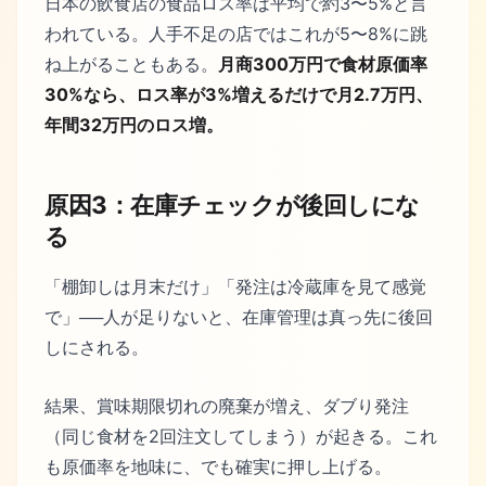
日本の飲食店の食品ロス率は平均で約3〜5%と言
われている。人手不足の店ではこれが5〜8%に跳
ね上がることもある。
月商300万円で食材原価率
30%なら、ロス率が3%増えるだけで月2.7万円、
年間32万円のロス増。
原因3：在庫チェックが後回しにな
る
「棚卸しは月末だけ」「発注は冷蔵庫を見て感覚
で」──人が足りないと、在庫管理は真っ先に後回
しにされる。
結果、賞味期限切れの廃棄が増え、ダブり発注
（同じ食材を2回注文してしまう）が起きる。これ
も原価率を地味に、でも確実に押し上げる。