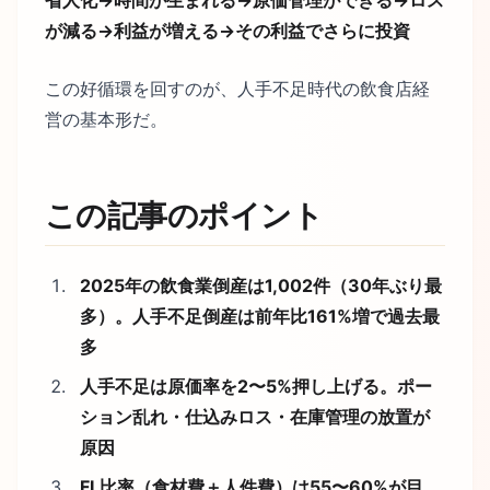
が減る→利益が増える→その利益でさらに投資
この好循環を回すのが、人手不足時代の飲食店経
営の基本形だ。
この記事のポイント
2025年の飲食業倒産は1,002件（30年ぶり最
多）。人手不足倒産は前年比161%増で過去最
多
人手不足は原価率を2〜5%押し上げる。ポー
ション乱れ・仕込みロス・在庫管理の放置が
原因
FL比率（食材費＋人件費）は55〜60%が目