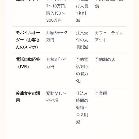
7〜10万円、
び人員
舗
購入150〜
1名削
300万円
減
モバイルオー
月額5千〜2
注文受
カフェ、テイク
ダー（お客さ
万円
付の人
アウト
んのスマホ）
員削減
電話自動応答
月額3千〜1
予約電
予約制の店
（IVR）
万円
話対応
の省力
化
冷凍食材の活
変動なし〜
仕込み
全業態
用
やや増
時間の
短縮＋
ロス削
減