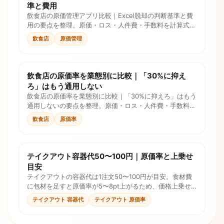
準と費用
飲食店の原価管理アプリ比較｜Excel脱却の判断基準と費
用の要点を整理。原価・ロス・人件費・手数料を計算式と
チェックリストで確認し、価格判断に使えます。
飲食店
原価管理
飲食店の原価率を業態別に比較｜「30%に抑え
ろ」はもう通用しない
飲食店の原価率を業態別に比較｜「30%に抑えろ」はもう
通用しないの要点を整理。原価・ロス・人件費・手数料を
計算式とチェックリストで確認し、価格判断に使えます。
飲食店
原価率
テイクアウト容器代50〜100円｜原価率と上乗せ
目安
テイクアウトの容器代は1注文50〜100円が目安。食材費
に包材を足すと原価率が5〜8pt上がるため、価格上乗せ
と税込価格を計算で決めます。
テイクアウト 容器代
テイクアウト 原価率