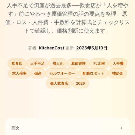
人手不足で倒産が過去最多──飲食店が「人を増や
す」前にやるべき原価管理の話の要点を整理。原
価・ロス・人件費・手数料を計算式とチェックリス
トで確認し、価格判断に使えます。
著者
KitchenCost
·
更新
2026年5月10日
飲食店
人手不足
省人化
原価管理
FL比率
人件費
求人倍率
倒産
セルフオーダー
配膳ロボット
補助金
個人飲食店
2026
目次