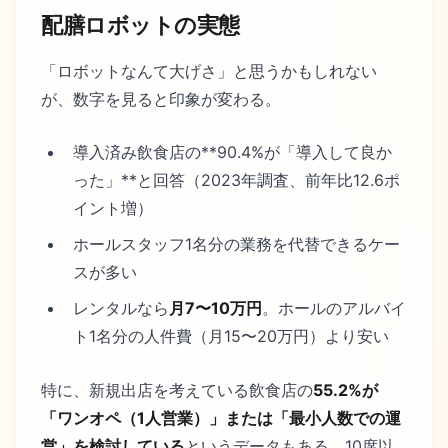
配膳ロボットの実態
「ロボットなんて大げさ」と思うかもしれない
が、数字を見ると印象が変わる。
導入済み飲食店の**90.4%が「導入して良か
った」**と回答（2023年調査、前年比12.6ポ
イント増）
ホールスタッフ1名分の業務を代替できるケー
スが多い
レンタルなら
月7〜10万円
。ホールのアルバイ
ト1名分の人件費（月15〜20万円）より安い
特に、新規出店を考えている飲食店の
55.2%が
「ワンオペ（1人営業）」または「最小人数での運
営」を検討している
というデータもある。10席以