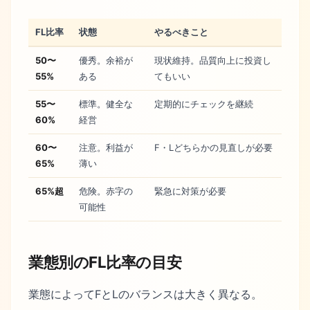
FL比率
状態
やるべきこと
50〜
優秀。余裕が
現状維持。品質向上に投資し
55%
ある
てもいい
55〜
標準。健全な
定期的にチェックを継続
60%
経営
60〜
注意。利益が
F・Lどちらかの見直しが必要
65%
薄い
65%超
危険。赤字の
緊急に対策が必要
可能性
業態別のFL比率の目安
業態によってFとLのバランスは大きく異なる。