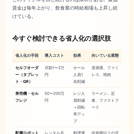
賃金は毎年上がり、飲食業の時給相場も上昇し続
けている。
今すぐ検討できる省人化の選択肢
省人化の手段
導入コスト
効果
向いている業態
セルフオーダ
月額1〜3万
ホール
居酒屋、ファミ
ー（タブレッ
円
人員1
レス、焼肉
ト・QR）
名削減
券売機・セル
50〜200万
レジ人
ラーメン、定
フレジ
円
員削減
食、ファストフ
＋回転
ード
率アッ
プ
配膳ロボット
レンタル月
料理運
中規模以上の店