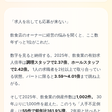
「求人を出しても応募が来ない」
飲食店のオーナーに経営の悩みを聞くと、ここ数
年ずっと1位がこれだ。
数字を見ると納得する。2025年、飲食業の有効求
人倍率は
調理スタッフで2.37倍、ホールスタッフ
で2.42倍。
1人の求職者を2社以上で取り合ってい
る状態。パートに限ると
3.59〜4.01倍
まで跳ね上
がる。
そして2025年、飲食業の倒産件数は
1,002件。
30
年ぶりに1,000件を超えた。このうち「人手不足倒
産」は
55件で前年比161.9%増。
2年前と比べると