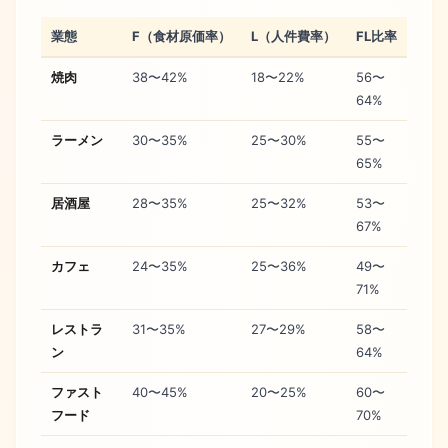
業態
F（食材原価率）
L（人件費率）
FL比率
焼肉
38〜42%
18〜22%
56〜
64%
ラーメン
30〜35%
25〜30%
55〜
65%
居酒屋
28〜35%
25〜32%
53〜
67%
カフェ
24〜35%
25〜36%
49〜
71%
レストラ
31〜35%
27〜29%
58〜
ン
64%
ファスト
40〜45%
20〜25%
60〜
フード
70%