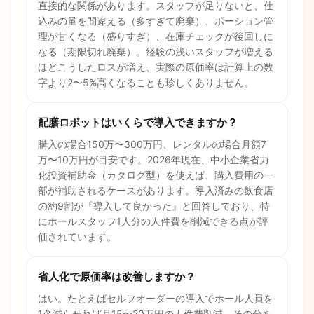
直接的な関係があります。スタッフが足りないと、仕
込みの量を間違える（多すぎて廃棄）、ポーション管
理が甘くなる（盛りすぎ）、在庫チェックが後回しに
なる（期限切れ廃棄）。経験の浅いスタッフが増える
ほどこうしたロスが増え、実際の原価率は計算上の数
字より2〜5%高くなることも珍しくありません。
配膳ロボットはいくらで導入できますか？
購入の場合150万〜300万円、レンタルの場合月額7
万〜10万円が目安です。2026年現在、中小企業省力
化投資補助金（カタログ型）を使えば、購入費用の一
部が補助されるケースがあります。導入済みの飲食店
の約9割が『導入して良かった』と回答しており、特
にホールスタッフ1人分の人件費を削減できる点が評
価されています。
省人化で原価率は改善しますか？
はい。たとえばセルフオーダーの導入でホール人員を
1名減らせれば月15〜20万円の人件費削減。その分を