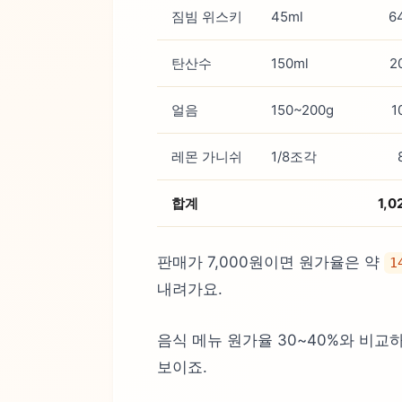
짐빔 위스키
45ml
6
탄산수
150ml
2
얼음
150~200g
1
레몬 가니쉬
1/8조각
합계
1,
판매가 7,000원이면 원가율은 약
1
내려가요.
음식 메뉴 원가율 30~40%와 비교
보이죠.