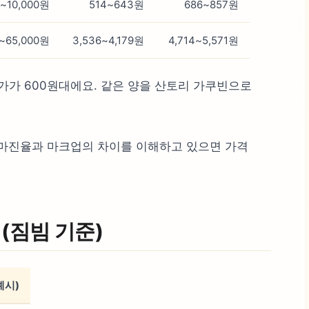
0~10,000원
514~643원
686~857원
0~65,000원
3,536~4,179원
4,714~5,571원
원가가 600원대에요. 같은 양을 산토리 가쿠빈으로
 마진율과 마크업의 차이를 이해하고 있으면 가격
 (짐빔 기준)
예시)