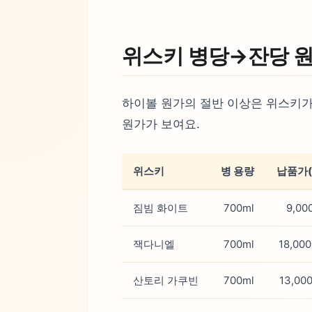
위스키 병당→잔당 
하이볼 원가의 절반 이상은 위스키가
원가가 보여요.
위스키
병 용량
납품가(
짐빔 화이트
700ml
9,00
잭다니엘
700ml
18,00
산토리 가쿠빈
700ml
13,00