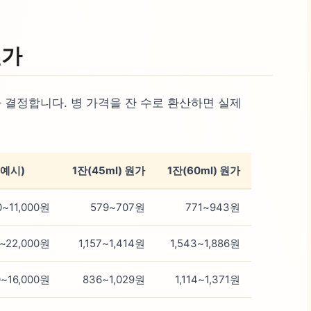
원가
 결정합니다. 병 가격을 잔 수로 환산하면 실제
예시)
1잔(45ml) 원가
1잔(60ml) 원가
0~11,000원
579~707원
771~943원
0~22,000원
1,157~1,414원
1,543~1,886원
0~16,000원
836~1,029원
1,114~1,371원