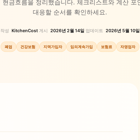
한, 현금흐름을 정리했습니다. 체크리스트와 계산 포
대응할 순서를 확인하세요.
작성
KitchenCost
·
게시
2026년 2월 14일
·
업데이트
2026년 5월 10일
폐업
건강보험
지역가입자
임의계속가입
보험료
자영업자