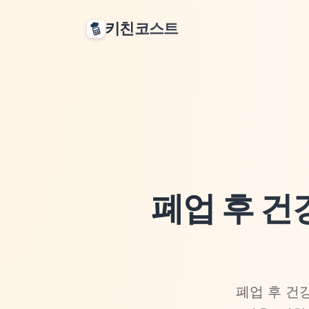
키친코스트
폐업 후 건
폐업 후 건