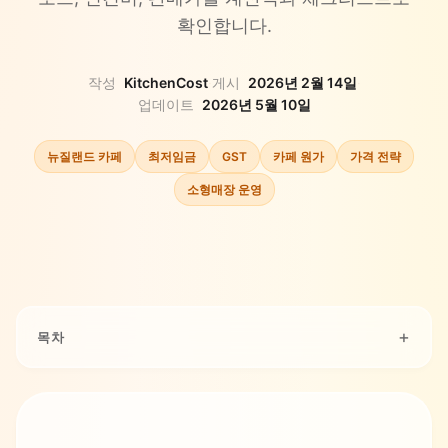
확인합니다.
작성
KitchenCost
·
게시
2026년 2월 14일
·
업데이트
2026년 5월 10일
뉴질랜드 카페
최저임금
GST
카페 원가
가격 전략
소형매장 운영
목차