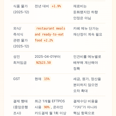
식품 물가
전년 대비
재료비는
+1.9%
(2025-12)
둔화됐지만 하향
안정은 아님
외식/
카페 메뉴 단가는
restaurant meals
즉석식
재산정이 계속 필요
and ready-to-eat
관련 물가
food +2.2%
(2025-12)
성인
2025-04-01부터
인건비를 메뉴별로
최저임금
배부해 계산해야
NZ$23.50
정확
GST
현재
세금, 원가, 정산을
15%
분리하지 않으면
오차 확대
결제 행태
최근 1개월 EFTPOS
결제수단 비용을
(중앙은행
사용
, 온라인
“기타”가 아니라
90%
조사)
카드결제 월 1회 이상
핵심 항목으로