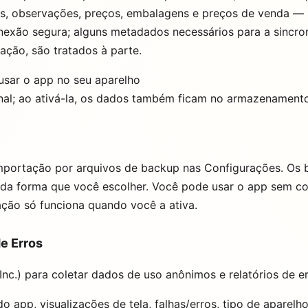
s, observações, preços, embalagens e preços de venda — 
exão segura; alguns metadados necessários para a sincron
ação, são tratados à parte.
 usar o app no seu aparelho
nal; ao ativá-la, os dados também ficam no armazenament
mportação por arquivos de backup nas Configurações. Os 
 da forma que você escolher. Você pode usar o app sem co
zação só funciona quando você a ativa.
e Erros
nc.) para coletar dados de uso anônimos e relatórios de er
 app, visualizações de tela, falhas/erros, tipo de aparelho