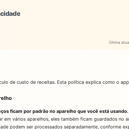
acidade
Última atua
culo de custo de receitas. Esta política explica como o app
relho
reços ficam por padrão no aparelho que você está usando.
ar em vários aparelhos, eles também ficam guardados no 
idade podem ser processados separadamente, conforme expli