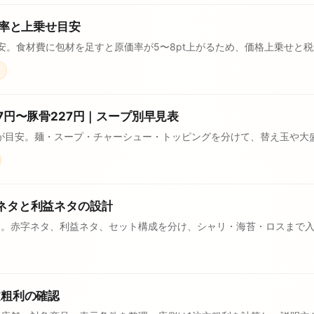
価率と上乗せ目安
目安。食材費に包材を足すと原価率が5〜8pt上がるため、価格上乗せと
7円〜豚骨227円｜スープ別早見表
7円が目安。麺・スープ・チャーシュー・トッピングを分けて、替え玉や大
ネタと利益ネタの設計
。赤字ネタ、利益ネタ、セット構成を分け、シャリ・海苔・ロスまで入
文粗利の確認