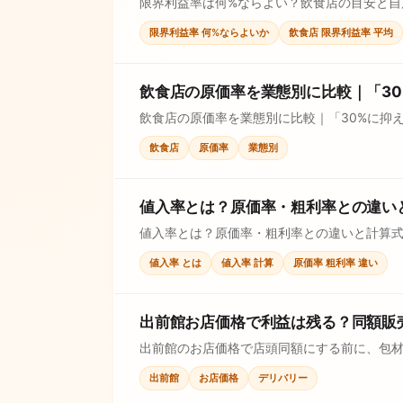
限界利益率は何%ならよい？飲食店の目安と
限界利益率 何%ならよいか
飲食店 限界利益率 平均
飲食店の原価率を業態別に比較｜「3
飲食店の原価率を業態別に比較｜「30%に抑
使えます。
飲食店
原価率
業態別
値入率とは？原価率・粗利率との違い
値入率とは？原価率・粗利率との違いと計算
す。
値入率 とは
値入率 計算
原価率 粗利率 違い
出前館お店価格で利益は残る？同額販
出前館のお店価格で店頭同額にする前に、包材
出前館
お店価格
デリバリー