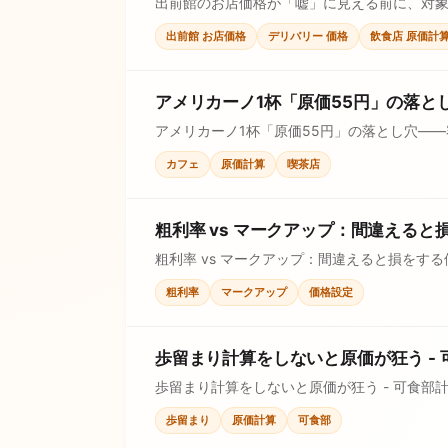
出前館のお店価格が「嘘」に見える前に、対象
出前館 お店価格
デリバリー 価格
飲食店 原価計
アメリカーノ1杯「原価55円」の落と
アメリカーノ1杯「原価55円」の落とし穴—
ストで確認し、価格判断に使えます。
カフェ
原価計算
喫茶店
粗利率 vs マークアップ：間違える
粗利率 vs マークアップ：間違えると損を
す。
粗利率
マークアップ
価格設定
歩留まり計算をしないと原価が狂う -
歩留まり計算をしないと原価が狂う - 可食
歩留まり
原価計算
可食部