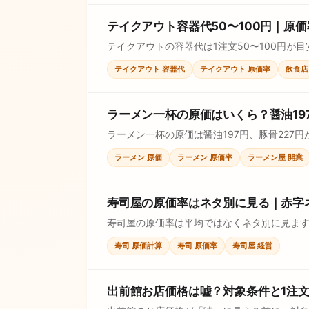
テイクアウト容器代50〜100円｜原
テイクアウトの容器代は1注文50〜100円が
テイクアウト 容器代
テイクアウト 原価率
飲食店
ラーメン一杯の原価はいくら？醤油19
ラーメン一杯の原価は醤油197円、豚骨22
ラーメン 原価
ラーメン 原価率
ラーメン屋 開業
寿司屋の原価率はネタ別に見る｜赤字
寿司屋の原価率は平均ではなくネタ別に見ます
寿司 原価計算
寿司 原価率
寿司屋 経営
出前館お店価格は嘘？対象条件と1注